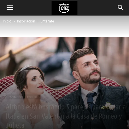
Inicio
Inspiración
Entérate
Inspiración
Entérate
Airbnb está buscando 5 parejas para viajar a
Italia en San Valentín a la Casa de Romeo y
Julieta