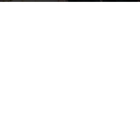
Por
mehacefeliz.com
-
22 enero, 2020
1974
0