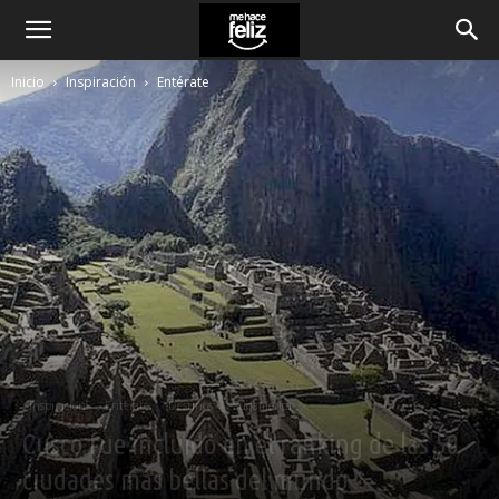
Inicio
Inspiración
Entérate
Inspiración
Entérate
Destinos
Sudamérica
Cusco fue incluido en el ranking de las 50
ciudades más bellas del mundo