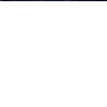
Por
mehacefeliz.com
-
29 enero, 2020
1946
0