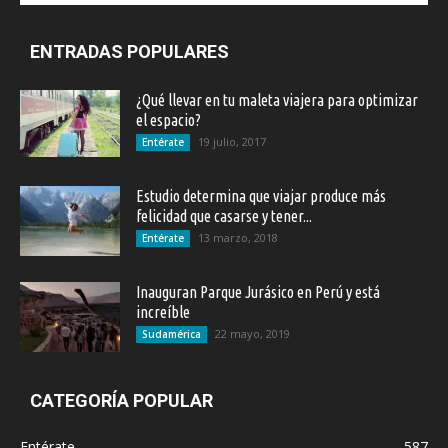
ENTRADAS POPULARES
¿Qué llevar en tu maleta viajera para optimizar
el espacio?
19 julio, 2017
Entérate
Estudio determina que viajar produce más
felicidad que casarse y tener...
13 marzo, 2018
Entérate
Inauguran Parque Jurásico en Perú y está
increíble
22 mayo, 2019
Sudamérica
CATEGORÍA POPULAR
Entérate
587