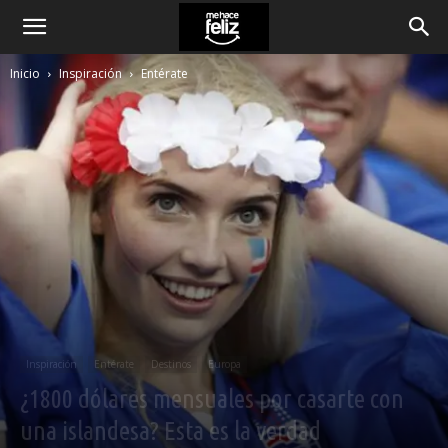
Inicio
Inspiración
Entérate
Inspiración
Entérate
Destinos
Europa
¿1800 dólares mensuales por casarte con
una islandesa? Esta es la verdad