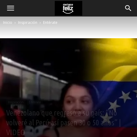
Inicio
Inspiración
Entérate
Inspiración
Entérate
Venezolano que regresó a su país: “No
volveré al Perú así pasen 30 o 50 años” |
VIDEO