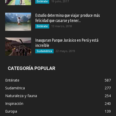
19 julio, 2017
Entérate
Estudio determina que viajar produce más
felicidad que casarse y tener...
13 marzo, 2018
Entérate
Inauguran Parque Jurásico en Perú y está
increíble
22 mayo, 2019
Sudamérica
CATEGORÍA POPULAR
Entérate
587
Sudamérica
277
Naturaleza y fauna
254
Inspiración
240
Europa
139