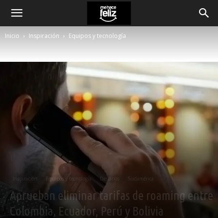
Inicio
Inspiración
Equipos y tecnología
Inspiración
Equipos y tecnología
Destinos
Sudamérica
Aprueban eliminar tarifas de roaming entre
Colombia, Ecuador, Perú y Bolivia