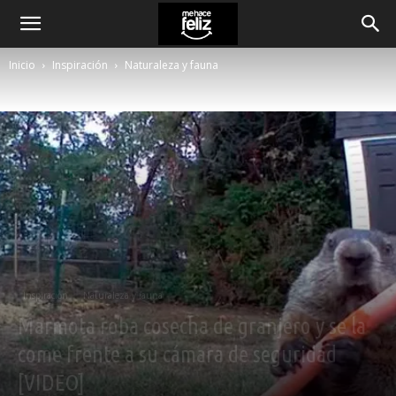
Inicio
Inspiración
Naturaleza y fauna
Inspiración
Naturaleza y fauna
Marmota roba cosecha de granjero y se la
come frente a su cámara de seguridad
[VIDEO]