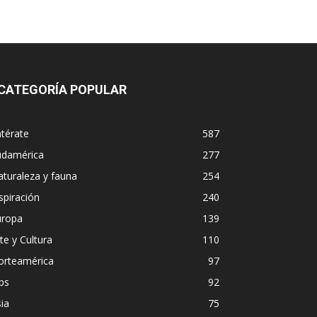
CATEGORÍA POPULAR
térate
587
udamérica
277
turaleza y fauna
254
spiración
240
uropa
139
te y Cultura
110
orteamérica
97
ps
92
ia
75