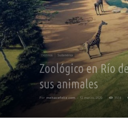
Destinos
Sudamérica
Zoológico en Río de
sus animales
Por
mehacefeliz.com
-
12 marzo, 2020
3514