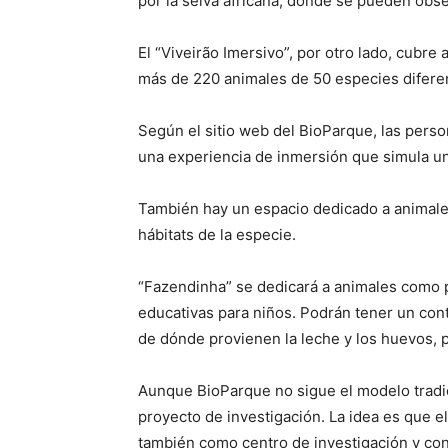
por la selva africana, donde se pueden obs
El “Viveirão Imersivo”, por otro lado, cubr
más de 220 animales de 50 especies diferen
Según el sitio web del BioParque, las pers
una experiencia de inmersión que simula u
También hay un espacio dedicado a animales
hábitats de la especie.
“Fazendinha” se dedicará a animales como p
educativas para niños. Podrán tener un con
de dónde provienen la leche y los huevos, 
Aunque BioParque no sigue el modelo tradici
proyecto de investigación. La idea es que e
también como centro de investigación y co