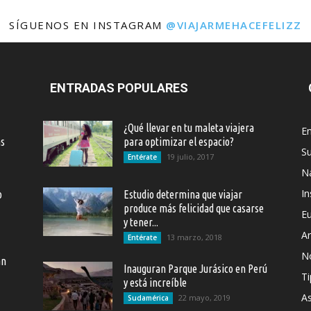
SÍGUENOS EN INSTAGRAM
@VIAJARMEHACEFELIZZ
ENTRADAS POPULARES
¿Qué llevar en tu maleta viajera
En
as
para optimizar el espacio?
S
19 julio, 2017
Entérate
Na
In
o
Estudio determina que viajar
produce más felicidad que casarse
E
y tener...
Ar
13 marzo, 2018
Entérate
N
an
Inauguran Parque Jurásico en Perú
Ti
y está increíble
As
22 mayo, 2019
Sudamérica