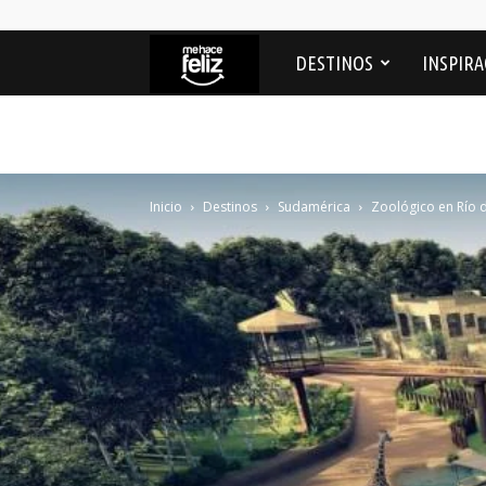
Me
DESTINOS
INSPIRA
Hace
feliz
Inicio
Destinos
Sudamérica
Zoológico en Río d