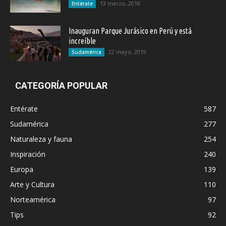
13 marzo, 2018
Entérate
Inauguran Parque Jurásico en Perú y está
increíble
22 mayo, 2019
Sudamérica
CATEGORÍA POPULAR
Entérate
587
Sudamérica
277
Naturaleza y fauna
254
Inspiración
240
Europa
139
Arte y Cultura
110
Norteamérica
97
Tips
92