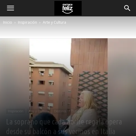
Inicio
Inspiración
Arte y Cultura
Inspiración
Arte y Cultura
Destinos
Europa
La soprano que cada noche regala ópera
desde su balcón a sus vecinos en Italia