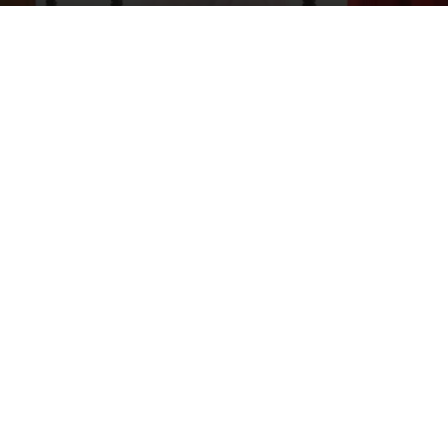
Por
mehacefeliz.com
-
20 marzo, 2020
10982
0