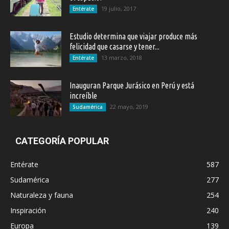
19 julio, 2017
Entérate
Estudio determina que viajar produce más
felicidad que casarse y tener...
13 marzo, 2018
Entérate
Inauguran Parque Jurásico en Perú y está
increíble
22 mayo, 2019
Sudamérica
CATEGORÍA POPULAR
Entérate
587
Sudamérica
277
Naturaleza y fauna
254
Inspiración
240
Europa
139