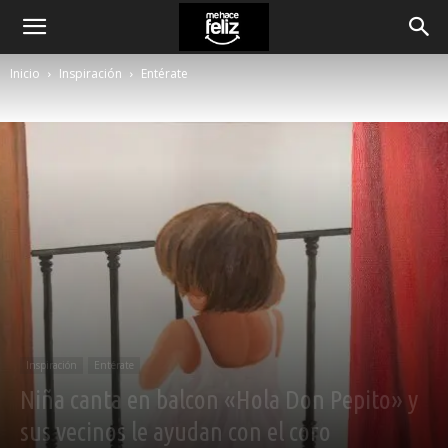
Inicio
Inspiración
Entérate
Inspiración
Entérate
Niña canta en balcon «Hola Don Pepito» y
sus vecinos le ayudan con el coro