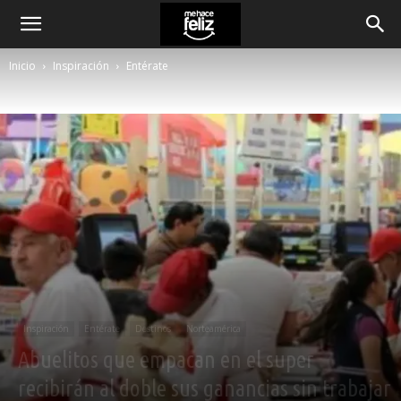
Inicio
Inspiración
Entérate
Inspiración
Entérate
Destinos
Norteamérica
Abuelitos que empacan en el super
recibirán al doble sus ganancias sin trabajar