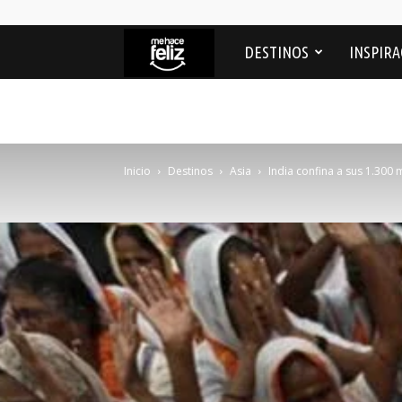
Me
DESTINOS
INSPIRA
Hace
feliz
Inicio
Destinos
Asia
India confina a sus 1.300 