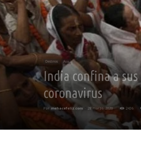
Destinos
Asia
India confina a sus
coronavirus
Por
mehacefeliz.com
-
28 marzo, 2020
2436