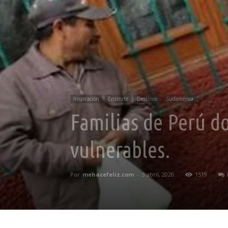
Inspiración
Entérate
Destinos
Sudamérica
Familias de Perú d
vulnerables.
Por
mehacefeliz.com
-
3 abril, 2020
1519