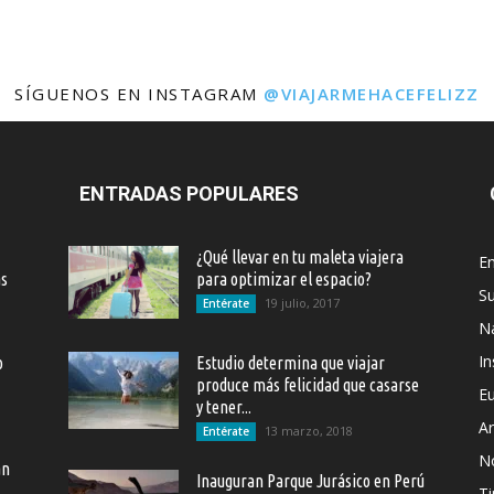
SÍGUENOS EN INSTAGRAM
@VIAJARMEHACEFELIZZ
ENTRADAS POPULARES
¿Qué llevar en tu maleta viajera
En
as
para optimizar el espacio?
S
19 julio, 2017
Entérate
Na
In
o
Estudio determina que viajar
produce más felicidad que casarse
E
y tener...
Ar
13 marzo, 2018
Entérate
N
an
Inauguran Parque Jurásico en Perú
Ti