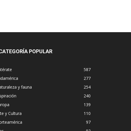
CATEGORÍA POPULAR
térate
587
udamérica
277
turaleza y fauna
254
spiración
240
uropa
139
te y Cultura
110
orteamérica
97
ps
92