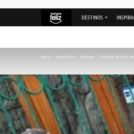
Me
DESTINOS
INSPIRA
Hace
feliz
Inicio
Inspiración
Entérate
Familias de Perú do