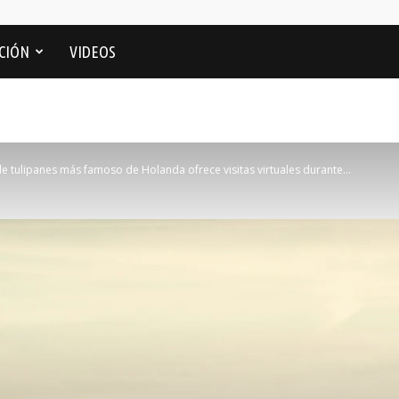
CIÓN
VIDEOS
 de tulipanes más famoso de Holanda ofrece visitas virtuales durante...