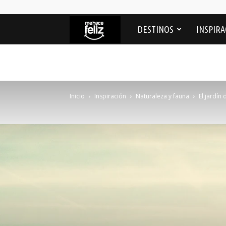
Me
DESTINOS
INSPIRA
Hace
feliz
Inicio
Inspiración
Naturaleza y fauna
El jardín