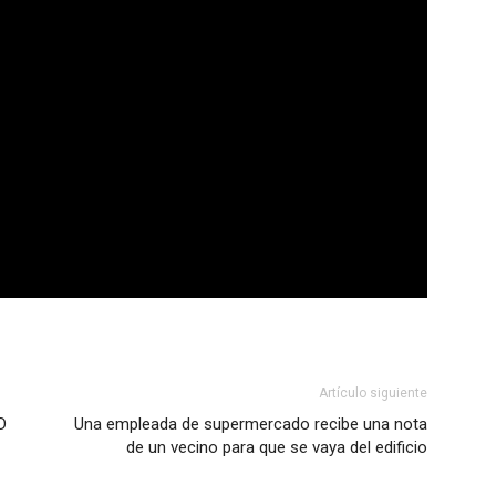
Artículo siguiente
D
Una empleada de supermercado recibe una nota
de un vecino para que se vaya del edificio