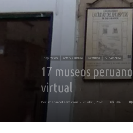
Inspiración
Arte y Cultura
Destinos
Sudamérica
17 museos peruanos
virtual
Por
mehacefeliz.com
-
20 abril, 2020
2063