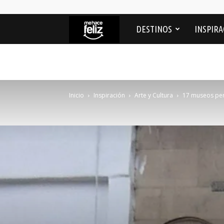
Me
DESTINOS
INSPIRA
Hace
feliz
Inicio
Inspiración
Arte y Cultura
17 museos per