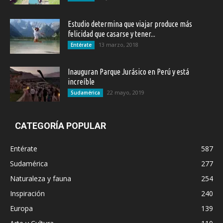
Estudio determina que viajar produce más
felicidad que casarse y tener...
13 marzo, 2018
Entérate
Inauguran Parque Jurásico en Perú y está
increíble
22 mayo, 2019
Sudamérica
CATEGORÍA POPULAR
Entérate
587
Sudamérica
277
Naturaleza y fauna
254
Inspiración
240
Europa
139