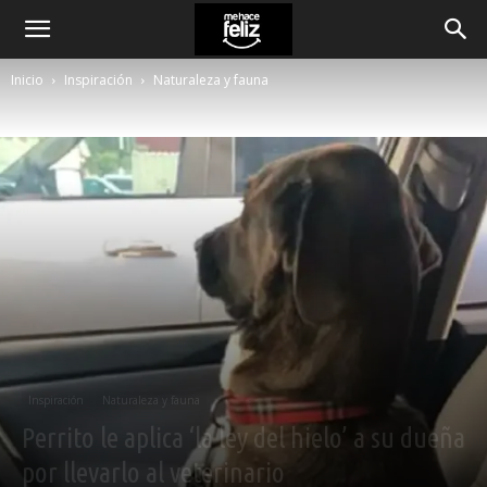
Inicio
Inspiración
Naturaleza y fauna
Inspiración
Naturaleza y fauna
Perrito le aplica ‘la ley del hielo’ a su dueña
por llevarlo al veterinario