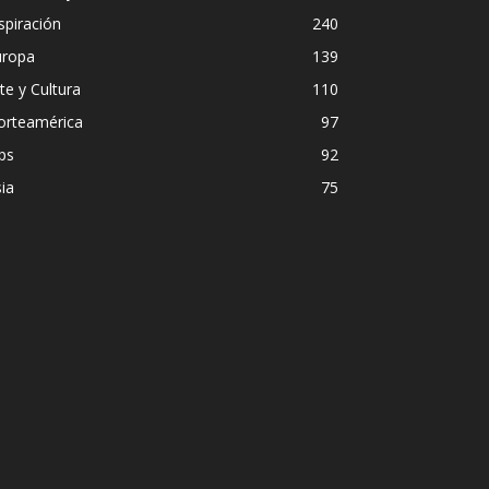
spiración
240
uropa
139
te y Cultura
110
orteamérica
97
ps
92
ia
75