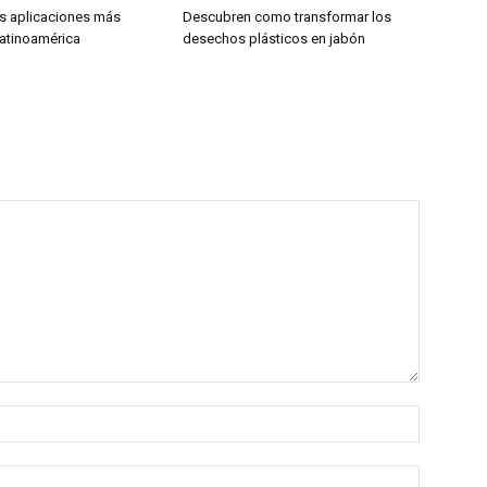
as aplicaciones más
Descubren como transformar los
atinoamérica
desechos plásticos en jabón