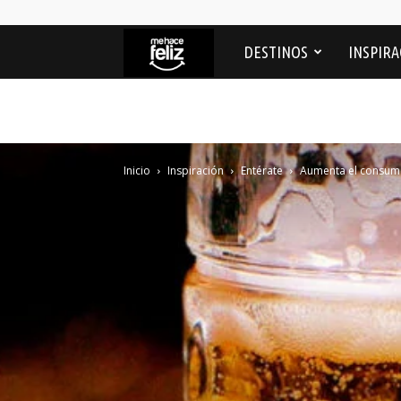
Me
DESTINOS
INSPIRA
Hace
feliz
Inicio
Inspiración
Entérate
Aumenta el consumo