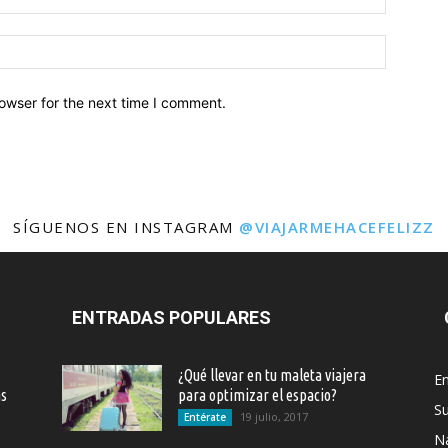
owser for the next time I comment.
SÍGUENOS EN INSTAGRAM
@VIAJARMEHACEFELIZZ
ENTRADAS POPULARES
¿Qué llevar en tu maleta viajera
En
as
para optimizar el espacio?
S
19 julio, 2017
Entérate
Na