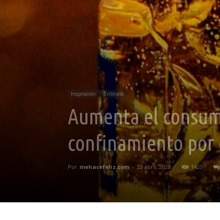
Inspiración
Entérate
Aumenta el consumo
confinamiento por 
Por
mehacefeliz.com
-
23 abril, 2020
1425