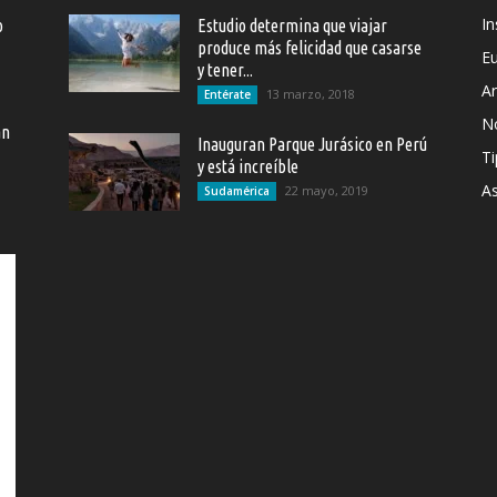
In
o
Estudio determina que viajar
produce más felicidad que casarse
E
y tener...
Ar
13 marzo, 2018
Entérate
N
an
Inauguran Parque Jurásico en Perú
Ti
y está increíble
As
22 mayo, 2019
Sudamérica