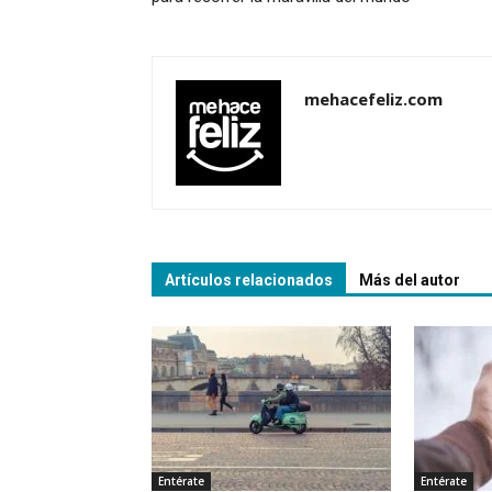
mehacefeliz.com
Artículos relacionados
Más del autor
Entérate
Entérate