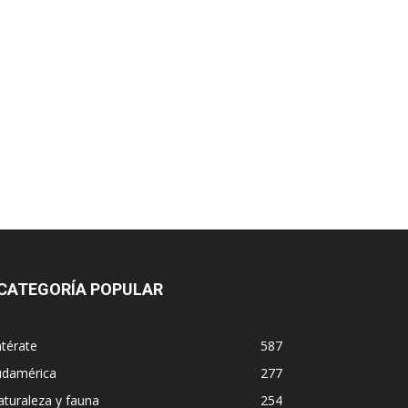
CATEGORÍA POPULAR
térate
587
udamérica
277
turaleza y fauna
254