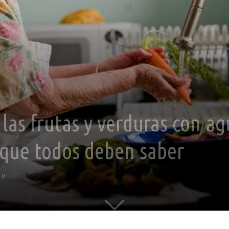
r las frutas y verduras con a
l que todos deben saber
0