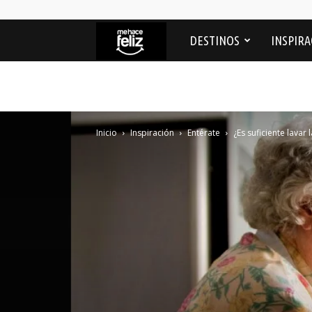
Me
DESTINOS
INSPIRA
Hace
feliz
Inicio
Inspiración
Entérate
¿Es suficiente lavar