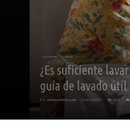
Inspiración
Entérate
¿Es suficiente lava
guía de lavado úti
Por
mehacefeliz.com
-
25 abril, 2020
1999