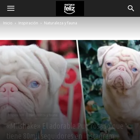
Inicio
Inspiración
Naturaleza y fauna
Inspiración
Naturaleza y fauna
«Milshake» El adorable Pug rosado que
tiene 80mil seguidores en instagram.