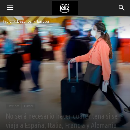
Inicio
Destinos
Europa
Destinos
Europa
No será necesario hacer cuarentena si se
viaja a España, Italia, Francia y Alemania