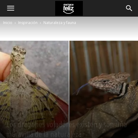
Inicio
Inspiración
Naturaleza y fauna
Inspiración
Naturaleza y fauna
Los dragones voladores existen y son una
maravilla de la naturaleza