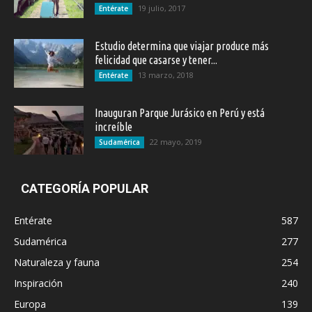
19 julio, 2017
Entérate
Estudio determina que viajar produce más
felicidad que casarse y tener...
13 marzo, 2018
Entérate
Inauguran Parque Jurásico en Perú y está
increíble
22 mayo, 2019
Sudamérica
CATEGORÍA POPULAR
Entérate
587
Sudamérica
277
Naturaleza y fauna
254
Inspiración
240
Europa
139