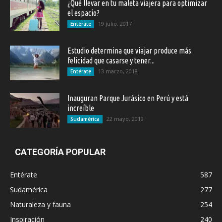
¿Qué llevar en tu maleta viajera para optimizar
el espacio?
19 julio, 2017
Entérate
Estudio determina que viajar produce más
felicidad que casarse y tener...
13 marzo, 2018
Entérate
Inauguran Parque Jurásico en Perú y está
increíble
22 mayo, 2019
Sudamérica
CATEGORÍA POPULAR
Entérate
587
Sudamérica
277
Naturaleza y fauna
254
Inspiración
240