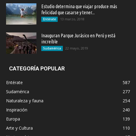
Estudio determina que viajar produce más
felicidad que casarse y tener...
13 marzo, 2018
Entérate
Inauguran Parque Jurásico en Perú y está
increíble
22 mayo, 2019
Sudamérica
CATEGORÍA POPULAR
Entérate
587
Sudamérica
277
Naturaleza y fauna
254
Inspiración
240
Europa
139
Arte y Cultura
110