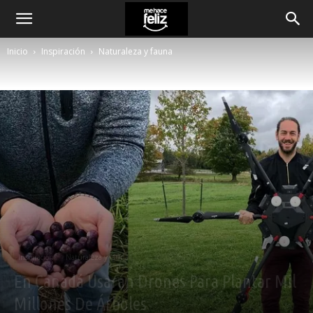
Inicio
Inspiración
Naturaleza y fauna
Inspiración
Naturaleza y fauna
En Canadá Usarán Drones Para Plantar Mil
Millones De Árboles