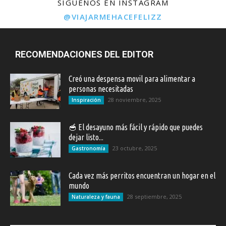
SÍGUENOS EN INSTAGRAM
@VIAJARMEHACEFELIZZ
RECOMENDACIONES DEL EDITOR
Creó una despensa movil para alimentar a
personas necesitadas
28 noviembre, 2025
Inspiración
🥣 El desayuno más fácil y rápido que puedes
dejar listo...
23 octubre, 2025
Gastronomía
Cada vez más perritos encuentran un hogar en el
mundo
28 septiembre, 2025
Naturaleza y fauna