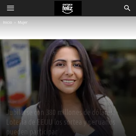
Inicio
Mujer
Mujer
Jubilarse con 380 millones de dólares:
Lotería de EEUU los sortea y peruanos
pueden participar