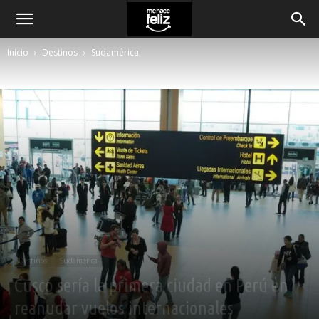
Inicio
Destinos
Sudamérica
Destinos
Sudamérica
Cusco sería la primera ciudad en Perú en
reanudar vuelos internacionales