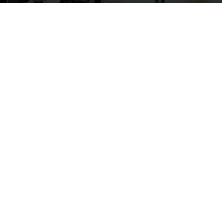
Por
mehacefeliz.com
-
20 junio, 2020
3461
0