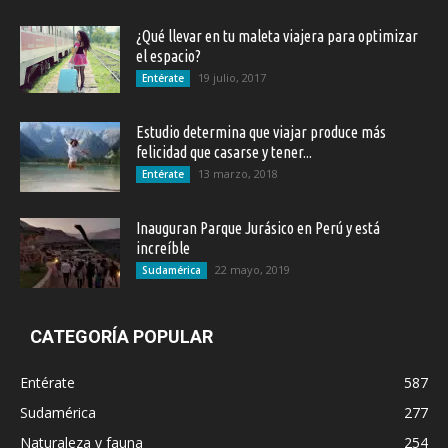
¿Qué llevar en tu maleta viajera para optimizar
el espacio?
19 julio, 2017
Entérate
Estudio determina que viajar produce más
felicidad que casarse y tener...
13 marzo, 2018
Entérate
Inauguran Parque Jurásico en Perú y está
increíble
22 mayo, 2019
Sudamérica
CATEGORÍA POPULAR
Entérate
587
Sudamérica
277
Naturaleza y fauna
254