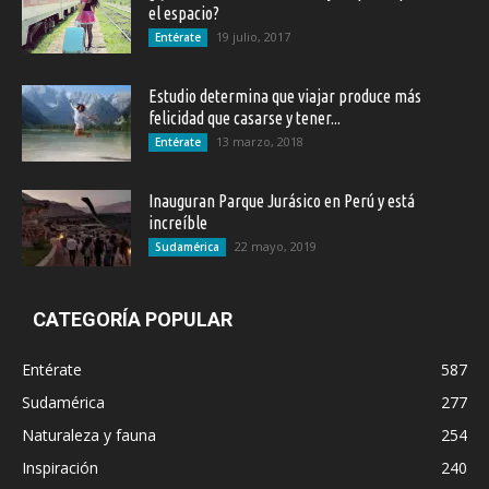
el espacio?
19 julio, 2017
Entérate
Estudio determina que viajar produce más
felicidad que casarse y tener...
13 marzo, 2018
Entérate
Inauguran Parque Jurásico en Perú y está
increíble
22 mayo, 2019
Sudamérica
CATEGORÍA POPULAR
Entérate
587
Sudamérica
277
Naturaleza y fauna
254
Inspiración
240