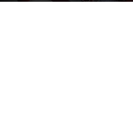
Por
mehacefeliz.com
-
8 julio, 2020
1704
0