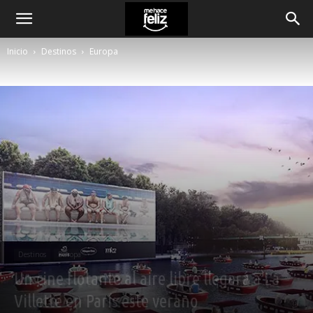
Inicio
Destinos
Europa
Destinos
Europa
Un cine flotante al aire libre llegará a La
Villette en París este verano