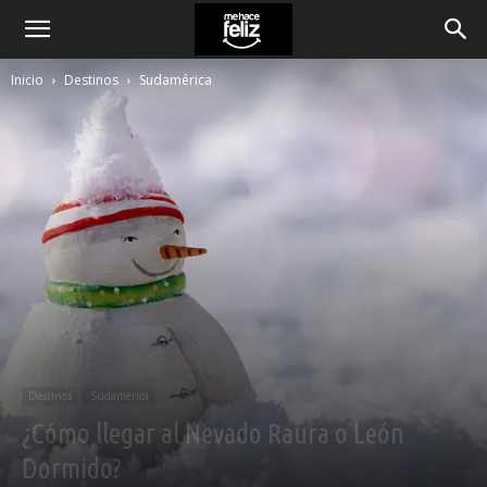
Inicio
Destinos
Sudamérica
Destinos
Sudamérica
¿Cómo llegar al Nevado Raura o León
Dormido?