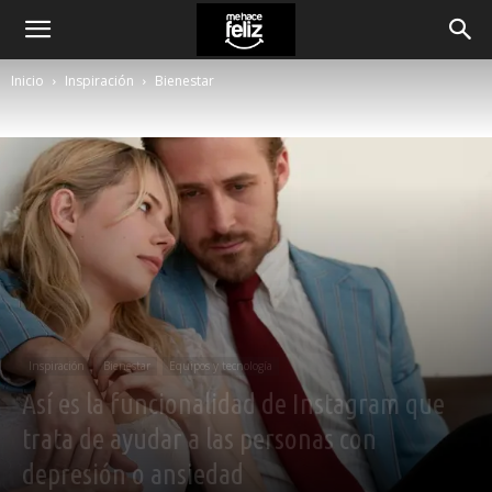
Inicio
Inspiración
Bienestar
Inspiración
Bienestar
Equipos y tecnología
Así es la funcionalidad de Instagram que
trata de ayudar a las personas con
depresión o ansiedad