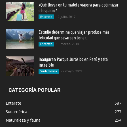
¿Qué llevar en tu maleta viajera para optimizar
el espacio?
19 julio, 2017
Entérate
Estudio determina que viajar produce más
felicidad que casarse y tener...
13 marzo, 2018
Entérate
Inauguran Parque Jurásico en Perú y está
increíble
22 mayo, 2019
Sudamérica
CATEGORÍA POPULAR
Entérate
587
Sudamérica
277
Naturaleza y fauna
254