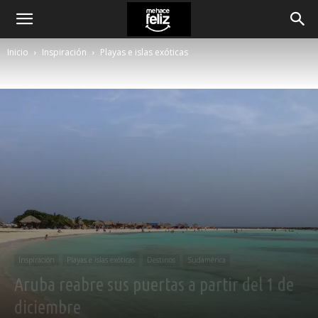
Inicio
Inspiración
Playas e islas exóticas
Inspiración
Playas e islas exóticas
Destinos
Sudamérica
Aruba reabre sus puertas a partir del 1 de
diciembre