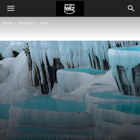
Inicio
Destinos
Asia
Destinos
Asia
Europa
Inspiración
Tips
Los mejores tips para viajar a Turquía