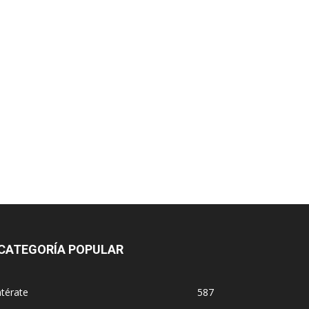
CATEGORÍA POPULAR
térate
587