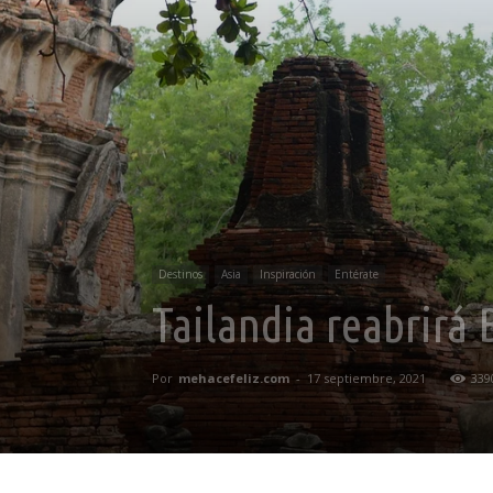
Destinos
Asia
Inspiración
Entérate
Tailandia reabrirá
Por
mehacefeliz.com
-
17 septiembre, 2021
339