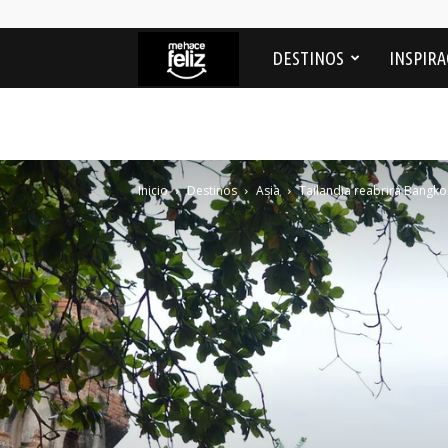
Me
DESTINOS
INSPIRA
Hace
feliz
Inicio
Destinos
Asia
Tailandia reabrirá Bangko