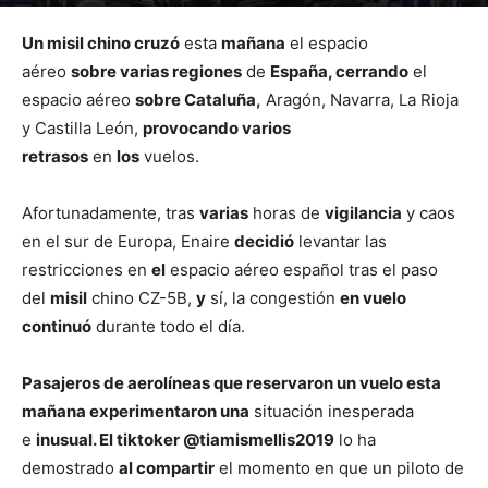
Por
mehacefeliz.com
-
4 noviembre, 2022
1113
0
Un misil chino cruzó
esta
mañana
el espacio
aéreo
sobre varias regiones
de
España, cerrando
el
espacio aéreo
sobre Cataluña,
Aragón, Navarra, La Rioja
y Castilla León,
provocando varios
retrasos
en
los
vuelos.
Afortunadamente, tras
varias
horas de
vigilancia
y caos
en el sur de Europa, Enaire
decidió
levantar las
restricciones en
el
espacio aéreo español tras el paso
del
misil
chino CZ-5B,
y
sí, la congestión
en vuelo
continuó
durante todo el día.
Pasajeros de aerolíneas que reservaron un vuelo esta
mañana experimentaron una
situación inesperada
e
inusual. El tiktoker @tiamismellis2019
lo ha
demostrado
al compartir
el momento en que un piloto de