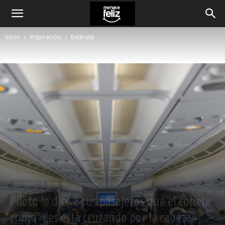
Inicio
Inspiración
Entérate
Inspiración
Entérate
Piloto le dice a sus pasajeros que el cohete
chino «les está cruzando por la cabeza»