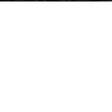
Por
mehacefeliz.com
-
10 junio, 2023
1777
0