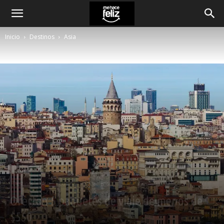
Inicio
Destinos
Asia
Destinos
Asia
Europa
Sudamérica
Ofertan 5 paquetes de viaje de menos de
$550