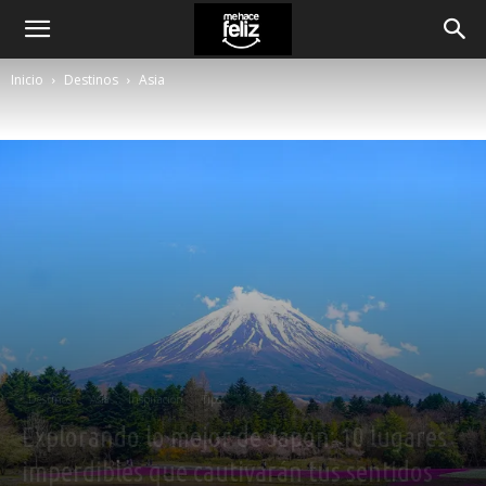
Inicio
Destinos
Asia
Destinos
Asia
Inspiración
Tips
Explorando lo mejor de Japón: 10 lugares
imperdibles que cautivarán tus sentidos