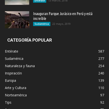
13 marzo, 2018
Entérate
Inauguran Parque Jurásico en Perú y está
increíble
22 mayo, 2019
Sudamérica
CATEGORÍA POPULAR
Entérate
587
Sudamérica
277
Naturaleza y fauna
254
Inspiración
240
Europa
139
Arte y Cultura
110
Norteamérica
97
Tips
92