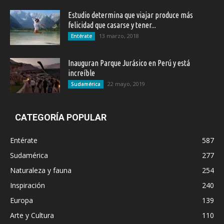
Estudio determina que viajar produce más
felicidad que casarse y tener...
13 marzo, 2018
Entérate
Inauguran Parque Jurásico en Perú y está
increíble
22 mayo, 2019
Sudamérica
CATEGORÍA POPULAR
Entérate
587
Sudamérica
277
Naturaleza y fauna
254
Inspiración
240
Europa
139
Arte y Cultura
110