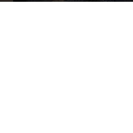
Por
mehacefeliz.com
-
19 agosto, 2023
1234
0