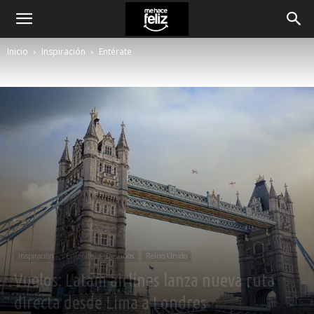
Inicio
Inspiración
Entérate
Inspiración
Entérate
Destinos
Reino Unido
Vuelos: Latam airlines lanza nueva ruta
directa desde Lima a Londres