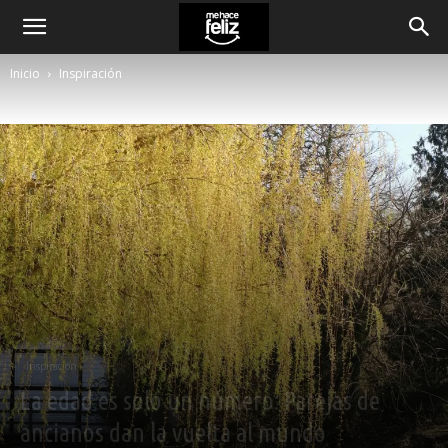
Inicio
Inspiración
Inspiración
La edad es solo un número: Parejas de
ancianos dan la vuelta al mundo