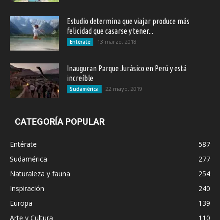
Estudio determina que viajar produce más
felicidad que casarse y tener...
13 marzo, 2018
Entérate
Inauguran Parque Jurásico en Perú y está
increíble
22 mayo, 2019
Sudamérica
CATEGORÍA POPULAR
Entérate
587
Sudamérica
277
Naturaleza y fauna
254
Inspiración
240
Europa
139
Arte y Cultura
110