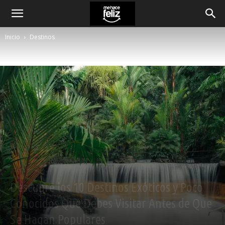
Inicio
Destinos
Destinos
Descubre los 10 Destinos Exóticos y Poco
Conocidos Que Debes Visitar Antes de Que
Se Hagan Populares