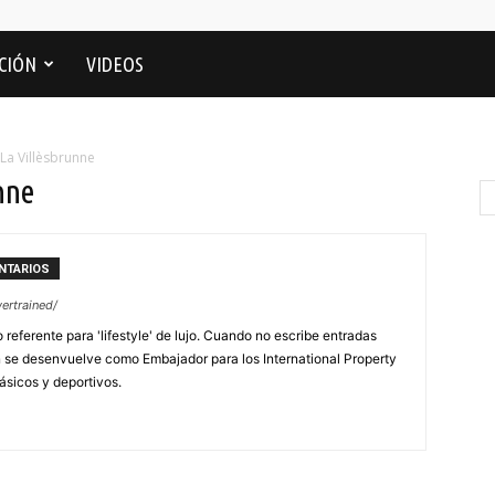
CIÓN
VIDEOS
La Villèsbrunne
nne
NTARIOS
ertrained/
 referente para 'lifestyle' de lujo. Cuando no escribe entradas
se desenvuelve como Embajador para los International Property
ásicos y deportivos.