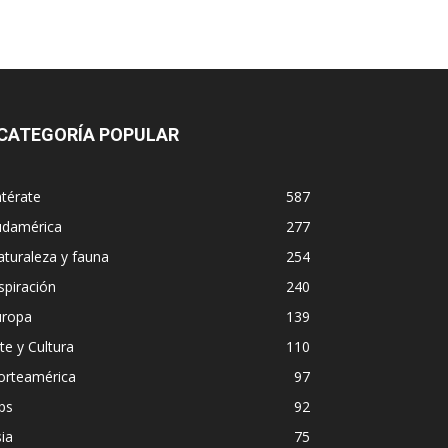
CATEGORÍA POPULAR
térate
587
udamérica
277
turaleza y fauna
254
spiración
240
uropa
139
te y Cultura
110
orteamérica
97
ps
92
ia
75