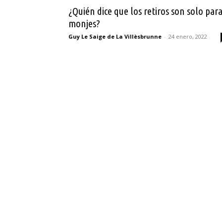
¿Quién dice que los retiros son solo par
monjes?
Guy Le Saige de La Villèsbrunne
-
24 enero, 2022