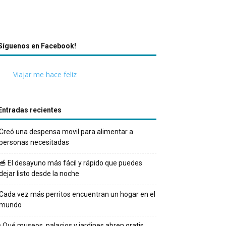
Síguenos en Facebook!
Viajar me hace feliz
Entradas recientes
Creó una despensa movil para alimentar a
personas necesitadas
🥣 El desayuno más fácil y rápido que puedes
dejar listo desde la noche
Cada vez más perritos encuentran un hogar en el
mundo
¿Qué museos, palacios y jardines abren gratis