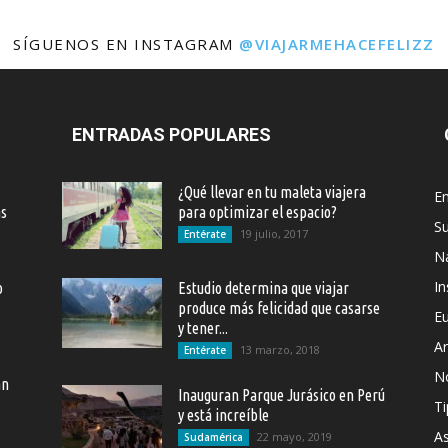
SÍGUENOS EN INSTAGRAM
@VIAJARMEHACEFELIZZ
ENTRADAS POPULARES
¿Qué llevar en tu maleta viajera
En
as
para optimizar el espacio?
S
19 julio, 2017
Entérate
Na
In
o
Estudio determina que viajar
produce más felicidad que casarse
E
y tener...
Ar
13 marzo, 2018
Entérate
N
an
Inauguran Parque Jurásico en Perú
Ti
y está increíble
As
22 mayo, 2019
Sudamérica