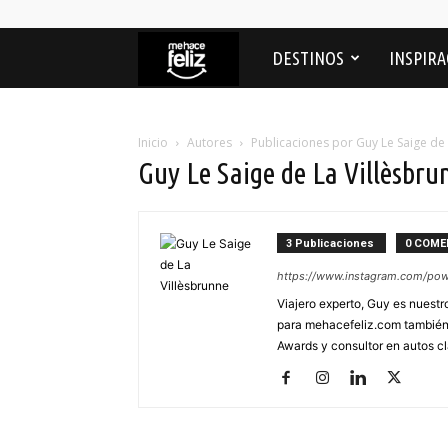
Me
DESTINOS
INSPIRA
Hace
Inicio
Autores
Publicaciones por Guy Le Saige de 
Guy Le Saige de La Villèsbru
feliz
3 Publicaciones
0 COME
https://www.instagram.com/pow
Viajero experto, Guy es nuestro
para mehacefeliz.com también 
Awards y consultor en autos cl