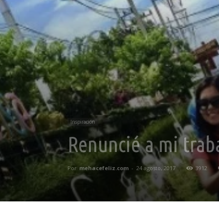
Inspiración
Renuncié a mi trab
Por
mehacefeliz.com
-
24 agosto, 2017
3912