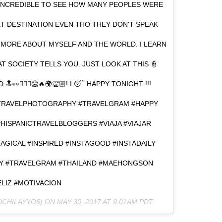
N INCREDIBLE TO SEE HOW MANY PEOPLES WERE
T DESTINATION EVEN THO THEY DON'T SPEAK
N MORE ABOUT MYSELF AND THE WORLD. I LEARN
T SOCIETY TELLS YOU. JUST LOOK AT THIS 👮
👀🤷🏻‍♀️😱🔥🌍👏🏼! I 😴 HAPPY TONIGHT !!!
 #TRAVELPHOTOGRAPHY #TRAVELGRAM #HAPPY
HISPANICTRAVELBLOGGERS #VIAJA #VIAJAR
GICAL #INSPIRED #INSTAGOOD #INSTADAILY
Y #TRAVELGRAM #THAILAND #MAEHONGSON
LIZ #MOTIVACION
MOCHILAYYO6) ON
MAY 30, 2017 AT 9:01AM PDT