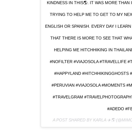
KINDNESS IN THIS🌎. IT WAS MORE THA
TRYING TO HELP ME TO GET TO MY NEX
ENGLISH OR SPANISH. EVERY DAY I LEAR
THAT THERE IS MORE TO SEE THAT WHA
HELPING ME HITCHHIKING IN THAILAND 🔝
#NOFILTER #VIAJOSOLA #TRAVELLIFE
#HAPPYLAND #HITCHHIKINGGHOSTS #
#PERUVIAN #VIAJOSOLA #MOMENTS #MA
#TRAVELGRAM #TRAVELPHOTOGRAPH
#ADEDO #FE
A POST SHARED BY KARLA ✈️🌎 (@MI