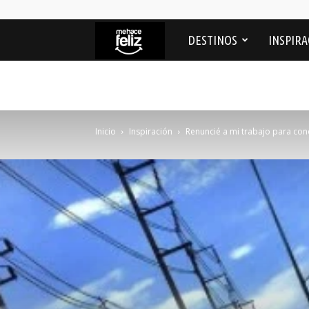
Me
DESTINOS
INSPIRA
Hace
feliz
Inicio
Inspiración
Renuncié a mi trabajo para co