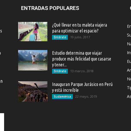
ENTRADAS POPULARES
¿Qué llevar en tu maleta viajera
En
as
para optimizar el espacio?
S
19 julio, 2017
Entérate
Na
In
o
Estudio determina que viajar
produce más felicidad que casarse
E
y tener...
Ar
13 marzo, 2018
Entérate
N
an
Inauguran Parque Jurásico en Perú
Ti
y está increíble
As
22 mayo, 2019
Sudamérica