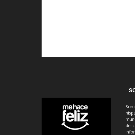
S
Somo
hisp
mund
desc
info