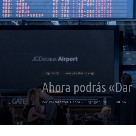
Inspiración
Presupuestos de viaje
Ahora podrás «Dar 
Por
mehacefeliz.com
-
3 octubre, 2017
5486