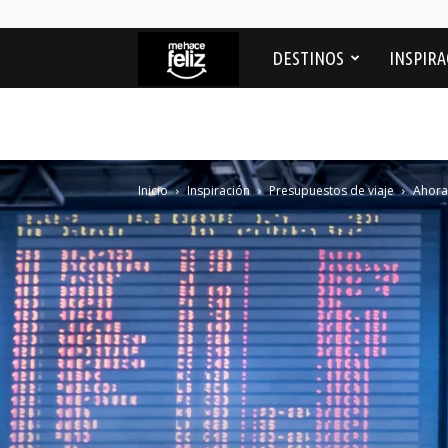
Me
DESTINOS
INSPIRA
Hace
feliz
Inicio
Inspiración
Presupuestos de viaje
Ahora