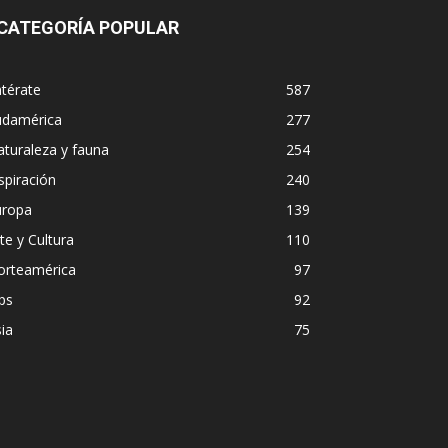
CATEGORÍA POPULAR
térate
587
udamérica
277
turaleza y fauna
254
spiración
240
uropa
139
te y Cultura
110
orteamérica
97
ps
92
ia
75