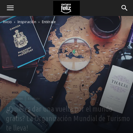
Inicio
Inspiración
Entérate
Inspiración
Entérate
¿Quiéres dar una vuelta por el mundo
gratis? La Organización Mundial de Turismo
te lleva!