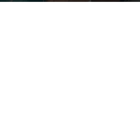
Por
mehacefeliz.com
-
22 abril, 2018
6120
0