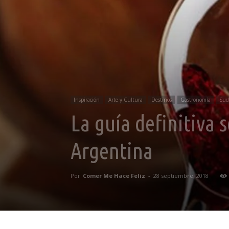
Inspiración
Arte y Cultura
Destinos
Gastronomía
Sud
La guía definitiva 
Argentina
Por
Comer Me Hace Feliz
-
28 septiembre, 2018