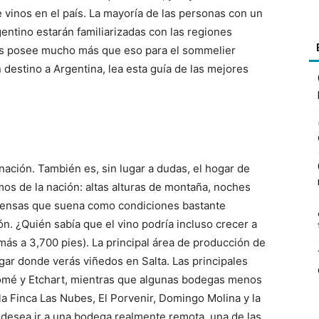
e vinos en el país. La mayoría de las personas con un
gentino estarán familiarizadas con las regiones
país posee mucho más que eso para el sommelier
 destino a Argentina, lea esta guía de las mejores
la nación. También es, sin lugar a dudas, el hogar de
os de la nación: altas alturas de montaña, noches
piensas que suena como condiciones bastante
ón. ¿Quién sabía que el vino podría incluso crecer a
más a 3,700 pies). La principal área de producción de
ugar donde verás viñedos en Salta.
Las principales
mé y Etchart, mientras que algunas bodegas menos
a Finca Las Nubes, El Porvenir, Domingo Molina y la
 desea ir a una bodega realmente remota, una de las