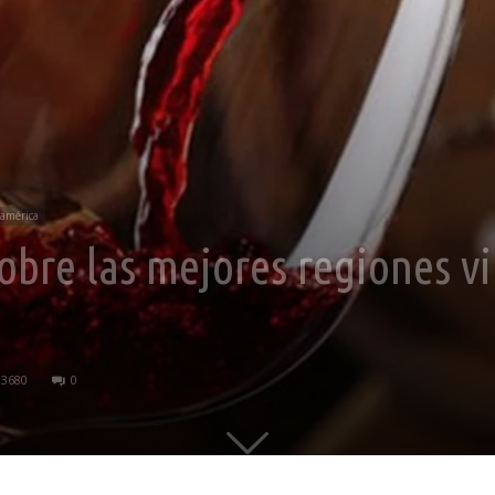
américa
sobre las mejores regiones vi
3680
0