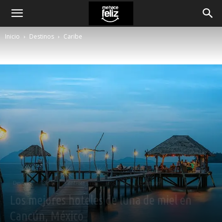
Inicio
Destinos
Caribe
Destinos
Caribe
Centroamérica
Inspiración
Entérate
Los mejores hoteles de luna de miel en
Cancún, México