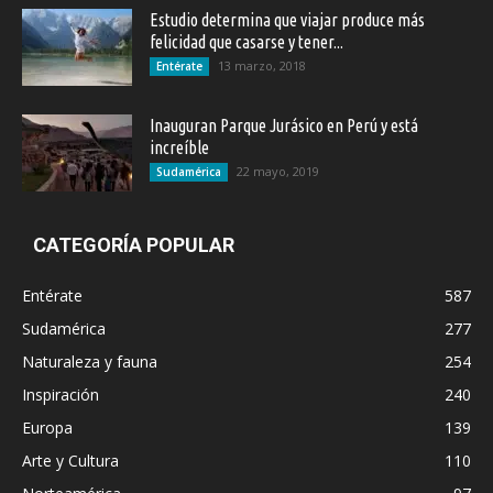
Estudio determina que viajar produce más
felicidad que casarse y tener...
13 marzo, 2018
Entérate
Inauguran Parque Jurásico en Perú y está
increíble
22 mayo, 2019
Sudamérica
CATEGORÍA POPULAR
Entérate
587
Sudamérica
277
Naturaleza y fauna
254
Inspiración
240
Europa
139
Arte y Cultura
110