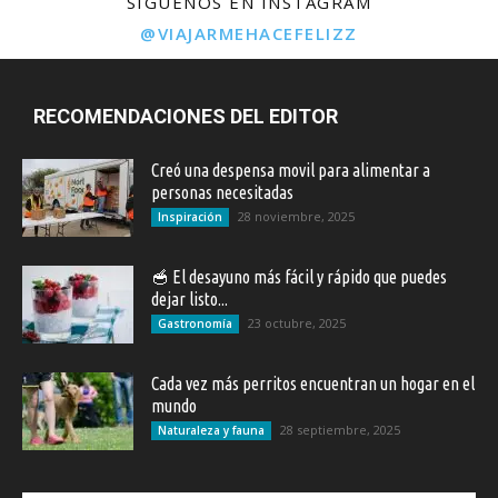
SÍGUENOS EN INSTAGRAM
@VIAJARMEHACEFELIZZ
RECOMENDACIONES DEL EDITOR
Creó una despensa movil para alimentar a
personas necesitadas
28 noviembre, 2025
Inspiración
🥣 El desayuno más fácil y rápido que puedes
dejar listo...
23 octubre, 2025
Gastronomía
Cada vez más perritos encuentran un hogar en el
mundo
28 septiembre, 2025
Naturaleza y fauna