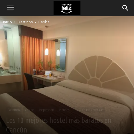
Inicio
Destinos
Caribe
Destinos
Caribe
Inspiración
Hoteles
Playas e islas exóticas
Los 10 mejores hostel más baratos en
Cancún