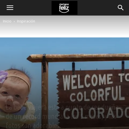
Inicio
Inspiración
Inspiración
La bebé viajera está a punto de ser dueña
de un récord mundial a los 5 meses, y las
fotos son adorables