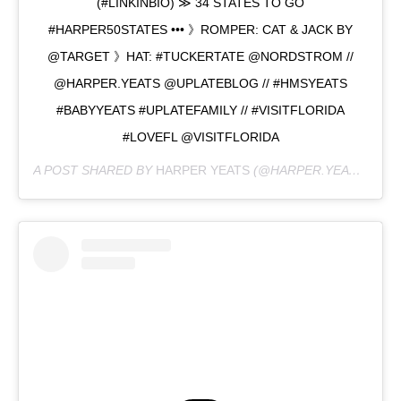
(#LINKINBIO) ≫ 34 STATES TO GO
#HARPER50STATES ••• 》ROMPER: CAT & JACK BY
@TARGET 》HAT: #TUCKERTATE @NORDSTROM //
@HARPER.YEATS @UPLATEBLOG // #HMSYEATS
#BABYYEATS #UPLATEFAMILY // #VISITFLORIDA
#LOVEFL @VISITFLORIDA
A POST SHARED BY
HARPER YEATS
(@HARPER.YEATS) ON