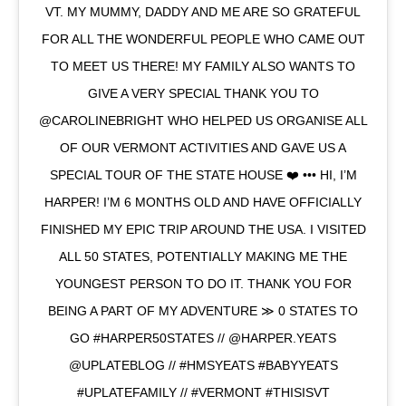
VT. MY MUMMY, DADDY AND ME ARE SO GRATEFUL
FOR ALL THE WONDERFUL PEOPLE WHO CAME OUT
TO MEET US THERE! MY FAMILY ALSO WANTS TO
GIVE A VERY SPECIAL THANK YOU TO
@CAROLINEBRIGHT WHO HELPED US ORGANISE ALL
OF OUR VERMONT ACTIVITIES AND GAVE US A
SPECIAL TOUR OF THE STATE HOUSE ❤️ ••• HI, I’M
HARPER! I’M 6 MONTHS OLD AND HAVE OFFICIALLY
FINISHED MY EPIC TRIP AROUND THE USA. I VISITED
ALL 50 STATES, POTENTIALLY MAKING ME THE
YOUNGEST PERSON TO DO IT. THANK YOU FOR
BEING A PART OF MY ADVENTURE ≫ 0 STATES TO
GO #HARPER50STATES // @HARPER.YEATS
@UPLATEBLOG // #HMSYEATS #BABYYEATS
#UPLATEFAMILY // #VERMONT #THISISVT