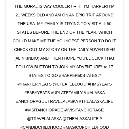
THE MURAL IS WAY COOLER ! •• HI, I’M HARPER! I’M
21 WEEKS OLD AND AM ON AN EPIC TRIP AROUND
THE USA. MY FAMILY IS TRYING TO VISIT ALL 50
STATES BEFORE THE END OF THE YEAR, WHICH
COULD MAKE ME THE YOUNGEST PERSON TO DO IT.
CHECK OUT MY STORY ON THE DAILY ADVERTISER
(#LINKINBIO) AND THEN I HOPE YOU’LL CLICK THAT
FOLLOW BUTTON TO JOIN MY ADVENTURE! ≫ 17
STATES TO GO #HARPER50STATES //
@HARPER.YEATS @UPLATEBLOG // #HMSYEATS
#BABYYEATS #UPLATEFAMILY // #ALASKA
#ANCHORAGE #TRAVELALASKA #THEALASKALIFE
#VISITANCHORAGE @VISITANCHORAGE
@TRAVELALASKA @THEALASKALIFE //
#CANDIDCHILDHOOD #MAGICOFCHILDHOOD