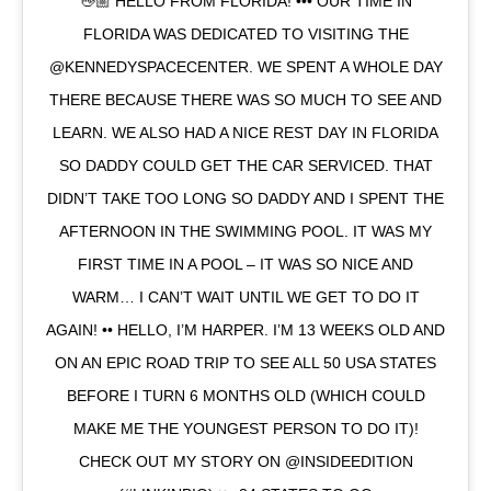
👋🏼 HELLO FROM FLORIDA! ••• OUR TIME IN
FLORIDA WAS DEDICATED TO VISITING THE
@KENNEDYSPACECENTER. WE SPENT A WHOLE DAY
THERE BECAUSE THERE WAS SO MUCH TO SEE AND
LEARN. WE ALSO HAD A NICE REST DAY IN FLORIDA
SO DADDY COULD GET THE CAR SERVICED. THAT
DIDN’T TAKE TOO LONG SO DADDY AND I SPENT THE
AFTERNOON IN THE SWIMMING POOL. IT WAS MY
FIRST TIME IN A POOL – IT WAS SO NICE AND
WARM… I CAN’T WAIT UNTIL WE GET TO DO IT
AGAIN! •• HELLO, I’M HARPER. I’M 13 WEEKS OLD AND
ON AN EPIC ROAD TRIP TO SEE ALL 50 USA STATES
BEFORE I TURN 6 MONTHS OLD (WHICH COULD
MAKE ME THE YOUNGEST PERSON TO DO IT)!
CHECK OUT MY STORY ON @INSIDEEDITION