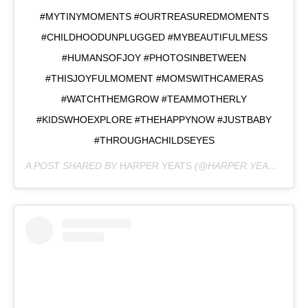
#MYTINYMOMENTS #OURTREASUREDMOMENTS
#CHILDHOODUNPLUGGED #MYBEAUTIFULMESS
#HUMANSOFJOY #PHOTOSINBETWEEN
#THISJOYFULMOMENT #MOMSWITHCAMERAS
#WATCHTHEMGROW #TEAMMOTHERLY
#KIDSWHOEXPLORE #THEHAPPYNOW #JUSTBABY
#THROUGHACHILDSEYES
A POST SHARED BY
HARPER YEATS
(@HARPER.YEATS) ON