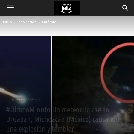
Inicio
Inspiración
Entérate
Inspiración
Entérate
#ÚltimoMinuto Un meteorito cae en
Uruapan, Michoacán (México) causando
una explosión y temblor