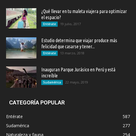
¿Qué llevar en tu maleta viajera para optimizar
el espacio?
19 julio, 2017
Entérate
Estudio determina que viajar produce más
felicidad que casarse y tener...
13 marzo, 2018
Entérate
Inauguran Parque Jurásico en Perú y está
increíble
22 mayo, 2019
Sudamérica
CATEGORÍA POPULAR
Entérate
587
Sudamérica
277
Naturaleza y fauna
254