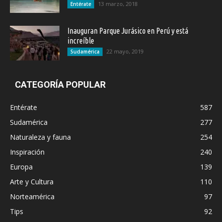
13 marzo, 2018
Entérate
Inauguran Parque Jurásico en Perú y está
increíble
22 mayo, 2019
Sudamérica
CATEGORÍA POPULAR
Entérate
587
Sudamérica
277
Naturaleza y fauna
254
Inspiración
240
Europa
139
Arte y Cultura
110
Norteamérica
97
Tips
92