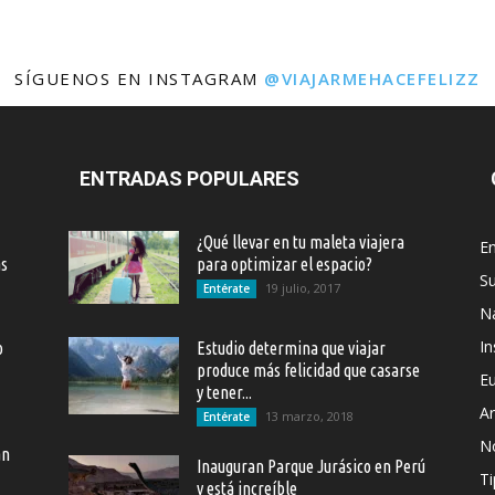
SÍGUENOS EN INSTAGRAM
@VIAJARMEHACEFELIZZ
ENTRADAS POPULARES
¿Qué llevar en tu maleta viajera
En
as
para optimizar el espacio?
S
19 julio, 2017
Entérate
Na
In
o
Estudio determina que viajar
produce más felicidad que casarse
E
y tener...
Ar
13 marzo, 2018
Entérate
N
an
Inauguran Parque Jurásico en Perú
Ti
y está increíble