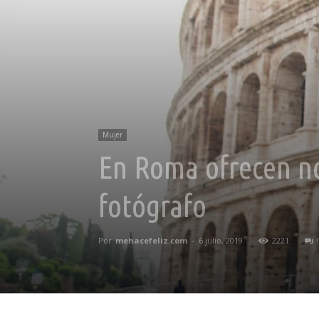
Mujer
En Roma ofrecen nov
fotógrafo
Por
mehacefeliz.com
-
6 julio, 2019
2221