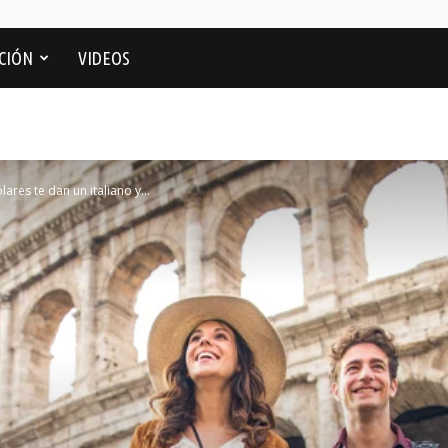
CIÓN
VIDEOS
res te dan un italiano y...