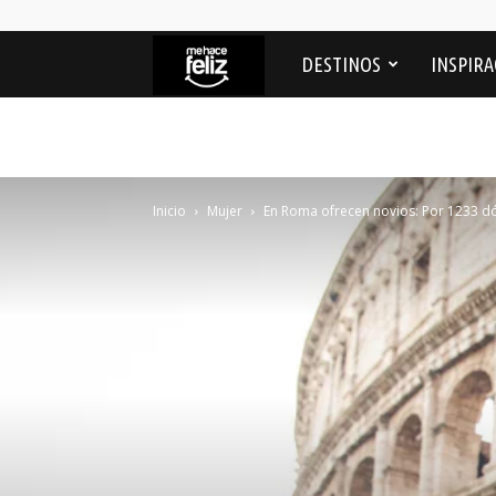
Me
DESTINOS
INSPIRA
Hace
feliz
Inicio
Mujer
En Roma ofrecen novios: Por 1233 dóla