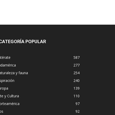
CATEGORÍA POPULAR
térate
587
udamérica
277
turaleza y fauna
254
spiración
240
uropa
139
te y Cultura
110
orteamérica
97
ps
92