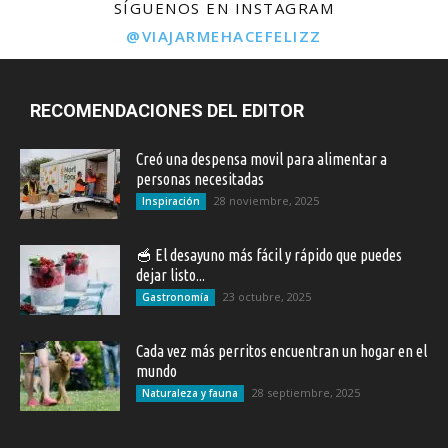
SÍGUENOS EN INSTAGRAM
@VIAJARMEHACEFELIZZ
RECOMENDACIONES DEL EDITOR
Creó una despensa movil para alimentar a
personas necesitadas
28 noviembre, 2025
Inspiración
🥣 El desayuno más fácil y rápido que puedes
dejar listo...
23 octubre, 2025
Gastronomía
Cada vez más perritos encuentran un hogar en el
mundo
28 septiembre, 2025
Naturaleza y fauna