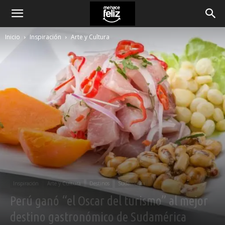
Inicio
Inspiración
Arte y Cultura
Inspiración
Arte y Cultura
Destinos
Sudamérica
Perú ganó “el Oscar del turismo” al mejor
destino gastronómico de Sudamérica