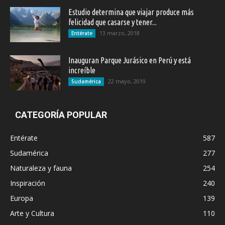
Estudio determina que viajar produce más
felicidad que casarse y tener...
13 marzo, 2018
Entérate
Inauguran Parque Jurásico en Perú y está
increíble
22 mayo, 2019
Sudamérica
CATEGORÍA POPULAR
Entérate
587
Sudamérica
277
Naturaleza y fauna
254
Inspiración
240
Europa
139
Arte y Cultura
110